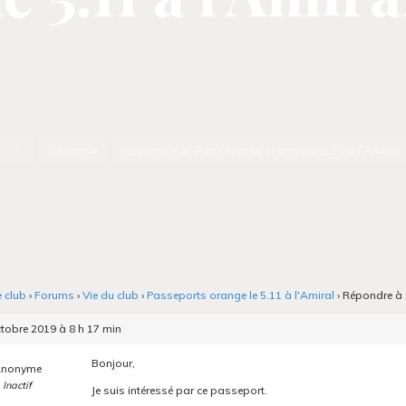
Accueil
Réponse
Répondre à : Passeports orange le 5.11 à l'Amiral
e club
›
Forums
›
Vie du club
›
Passeports orange le 5.11 à l'Amiral
›
Répondre à :
tobre 2019 à 8 h 17 min
Bonjour,
nonyme
Inactif
Je suis intéressé par ce passeport.