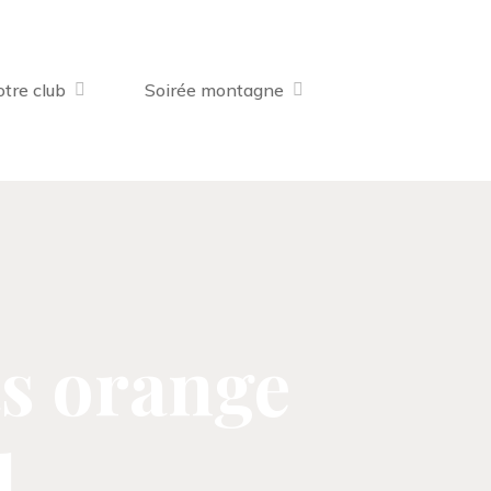
tre club
Soirée montagne
ts orange
l