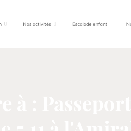
n
Nos activités
Escalade enfant
No
 à : Passepor
le 5.11 à l'Amira