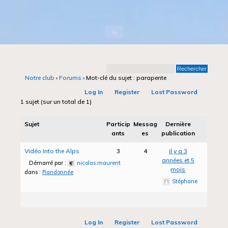
Accueil
Notre club
›
Forums
›
Mot-clé du sujet : parapente
Log In
Register
Lost Password
1 sujet (sur un total de 1)
Sujet
Particip
Messag
Dernière
ants
es
publication
Vidéo Into the Alps
3
4
il y a 3
années et 5
Démarré par :
nicolas.maurent
mois
dans :
Randonnée
Stéphane
Log In
Register
Lost Password