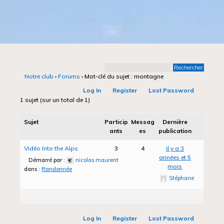
Accueil
Notre club
›
Forums
›
Mot-clé du sujet : montagne
Log In
Register
Lost Password
1 sujet (sur un total de 1)
Sujet
Particip
Messag
Dernière
ants
es
publication
Vidéo Into the Alps
3
4
il y a 3
années et 5
Démarré par :
nicolas.maurent
mois
dans :
Randonnée
Stéphane
Log In
Register
Lost Password