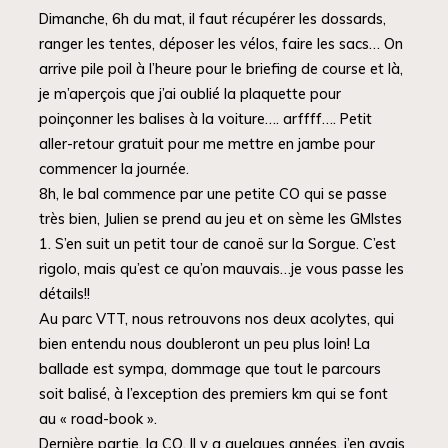
Dimanche, 6h du mat, il faut récupérer les dossards,
ranger les tentes, déposer les vélos, faire les sacs… On
arrive pile poil à l’heure pour le briefing de course et là,
je m’aperçois que j’ai oublié la plaquette pour
poinçonner les balises à la voiture…. arffff…. Petit
aller-retour gratuit pour me mettre en jambe pour
commencer la journée.
8h, le bal commence par une petite CO qui se passe
très bien, Julien se prend au jeu et on sème les GMIstes
1. S’en suit un petit tour de canoë sur la Sorgue. C’est
rigolo, mais qu’est ce qu’on mauvais…je vous passe les
détails!!
Au parc VTT, nous retrouvons nos deux acolytes, qui
bien entendu nous doubleront un peu plus loin! La
ballade est sympa, dommage que tout le parcours
soit balisé, à l’exception des premiers km qui se font
au « road-book ».
Dernière partie, la CO. Il y a quelques années, j’en avais