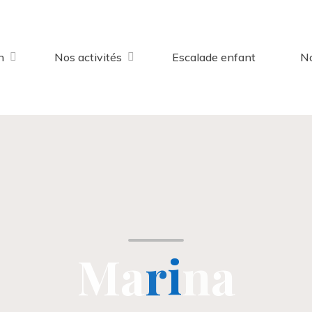
n
Nos activités
Escalade enfant
No
M
a
r
i
n
a