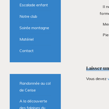
Escalade enfant
Il 
forma
Notre club
Mer
Soirée montagne
Pie
Matériel
Contact
Laisser u
Vous devez
Randonnée au col
de Cerise
A la découverte
des falaises du