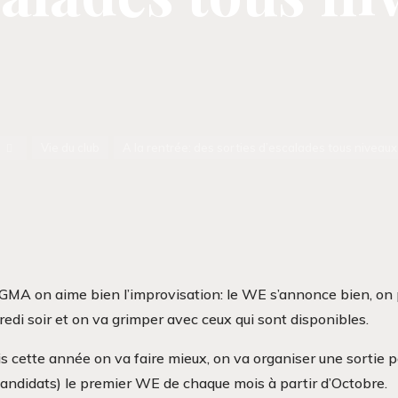
Accueil
Vie du club
A la rentrée: des sorties d’escalades tous niveaux
GMA on aime bien l’improvisation: le WE s’annonce bien, on po
edi soir et on va grimper avec ceux qui sont disponibles.
s cette année on va faire mieux, on va organiser une sortie pou
andidats) le premier WE de chaque mois à partir d’Octobre.