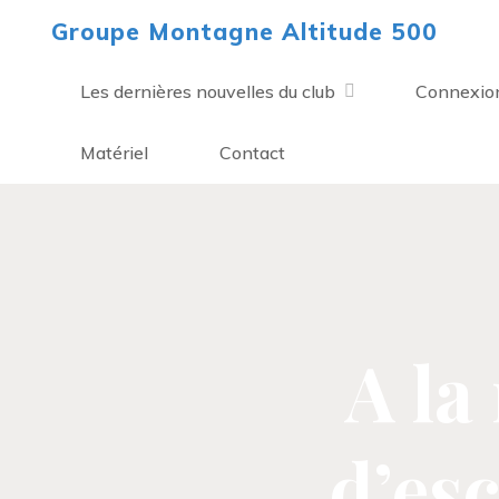
Aller
Groupe Montagne Altitude 500
au
contenu
Les dernières nouvelles du club
Connexio
Matériel
Contact
A la
d’es