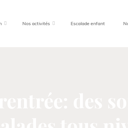
n
Nos activités
Escalade enfant
No
 rentrée: des so
calades tous ni