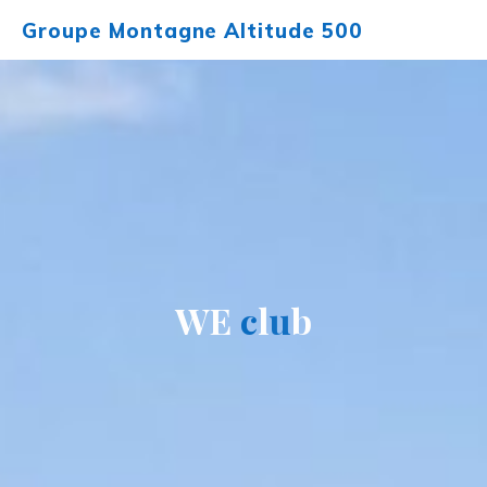
Aller
Groupe Montagne Altitude 500
au
contenu
W
E
c
l
u
b