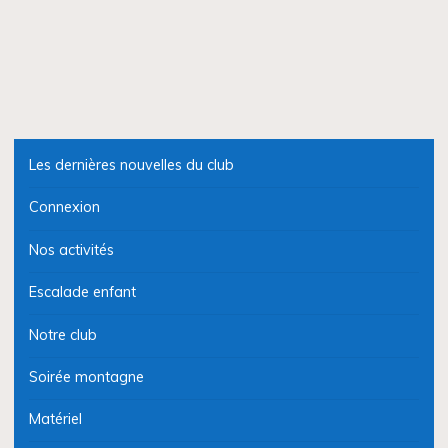
vtt
du
23/24
mars"
Les dernières nouvelles du club
Connexion
Nos activités
Escalade enfant
Notre club
Soirée montagne
Matériel