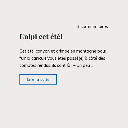
de
Cerise"
3 commentaires
L’alpi cet été!
Cet été, canyon et grimpe en montagne pour
fuir la canicule.Vous êtes passé(e) à côté des
comptes rendus, ils sont là : – Un peu …
"L’alpi
Lire la suite
cet
été!"