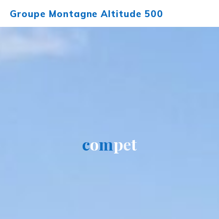
Aller
Groupe Montagne Altitude 500
au
contenu
c
o
m
p
e
t