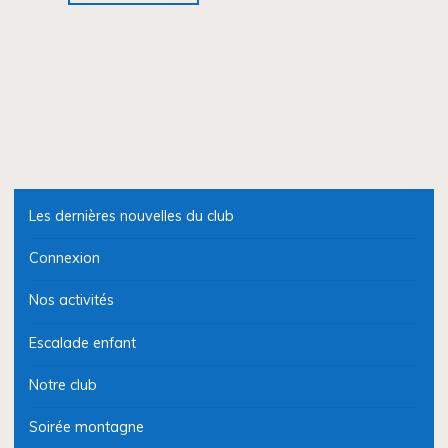
départemental
à
Saint
Martin
du
Var"
Les dernières nouvelles du club
Connexion
Nos activités
Escalade enfant
Notre club
Soirée montagne