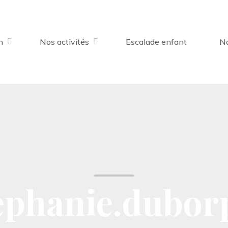
n
Nos activités
Escalade enfant
No
ephanie.dubor