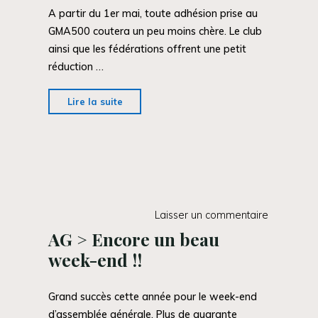
A partir du 1er mai, toute adhésion prise au
GMA500 coutera un peu moins chère. Le club
ainsi que les fédérations offrent une petit
réduction …
"Réduction
Lire la suite
de
la
cotisation…
N’hésitez
plus
à
Laisser un commentaire
nous
AG > Encore un beau
rejoindre!"
week-end !!
Grand succès cette année pour le week-end
d’assemblée générale. Plus de quarante