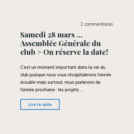
2 commentaires
Samedi 28 mars …
Assemblée Générale du
club > On réserve la date!
C’est un moment important dans la vie du
club puisque nous vous récapitulerons l’année
écoulée mais surtout, nous parlerons de
l’année prochaine : les projets …
"Samedi
Lire la suite
28
mars
…
Assemblée