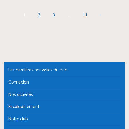
Générale
du
1
2
3
…
11
club
Pagination
>
On
des
réserve
la
publications
date!"
Les dernières nouvelles du club
Connexion
Nos activités
Escalade enfant
Notre club