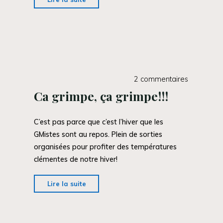
pas
parce
que
c’est
l’hiver
qu’il
2 commentaires
ne
Ca grimpe, ça grimpe!!!
se
passe
C’est pas parce que c’est l’hiver que les
rien
GMistes sont au repos. Plein de sorties
au
organisées pour profiter des températures
GMA500!"
clémentes de notre hiver!
"Ca
Lire la suite
grimpe,
ça
grimpe!!!"