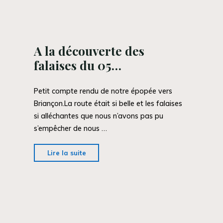
de
Cerise"
A la découverte des
falaises du 05…
Petit compte rendu de notre épopée vers
Briançon.La route était si belle et les falaises
si alléchantes que nous n’avons pas pu
s’empêcher de nous …
"A
Lire la suite
la
découverte
des
falaises
du