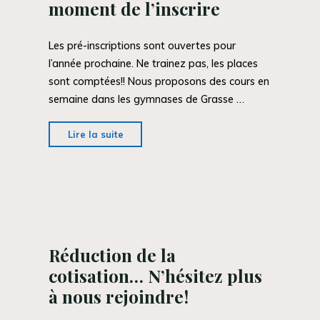
moment de l’inscrire
Les pré-inscriptions sont ouvertes pour
l’année prochaine. Ne trainez pas, les places
sont comptées!! Nous proposons des cours en
semaine dans les gymnases de Grasse …
"Votre
Lire la suite
enfant
veut
faire
de
l’escalade?!
C’est
Réduction de la
le
cotisation… N’hésitez plus
moment
à nous rejoindre!
de
l’inscrire"