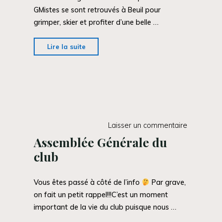
GMistes se sont retrouvés à Beuil pour
grimper, skier et profiter d’une belle …
"AG
Lire la suite
>
Encore
un
beau
week-
end
Laisser un commentaire
!!"
Assemblée Générale du
club
Vous êtes passé à côté de l’info
Par grave,
on fait un petit rappel!!!C’est un moment
important de la vie du club puisque nous …