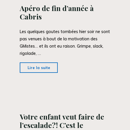
05…"
Apéro de fin d’année à
Cabris
Les quelques goutes tombées hier soir ne sont
pas venues à bout de la motivation des
GMistes… et ils ont eu raison. Grimpe, slack,
rigolade, …
"Apéro
Lire la suite
de
fin
d’année
à
Cabris"
Votre enfant veut faire de
l’escalade?! C’est le