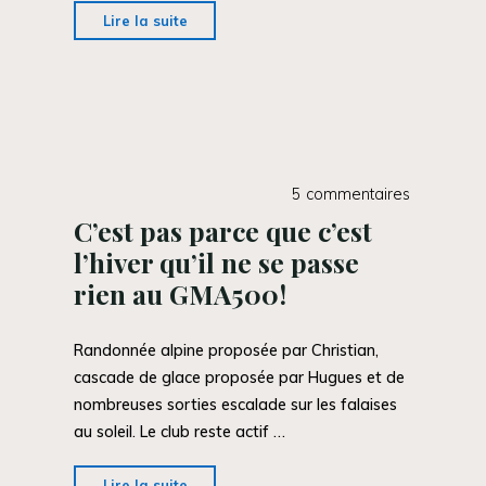
"Assemblée
Lire la suite
Générale
du
club"
5 commentaires
C’est pas parce que c’est
l’hiver qu’il ne se passe
rien au GMA500!
Randonnée alpine proposée par Christian,
cascade de glace proposée par Hugues et de
nombreuses sorties escalade sur les falaises
au soleil. Le club reste actif …
"C’est
Lire la suite