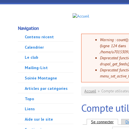
Aller au contenu principal
GMA
Navigation
500
Contenu récent
Message d'
Warning
: count(
(ligne
124
dans
Calendrier
/home/u70153091
Le club
Deprecated funct
drupal_get_feeds(
Mailing-List
Deprecated funct
menu_set_active_t
Soirée Montagne
Articles par catégories
Vous êtes ici
Accueil
»
Compte utilisate
Topo
Compte util
Liens
Aide sur le site
Onglets princi
Se connecter
(onglet a
D