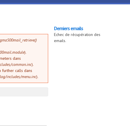
Derniers emails
Echec de récupération des
gma500mail_retrieve()
emails.
500mail.module
).
ameters dans
cludes/common.inc
).
 further calls dans
og/includes/menu.inc
).