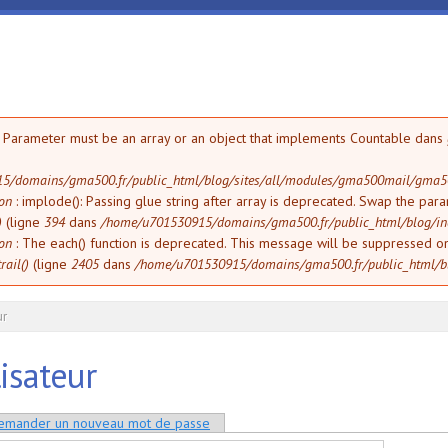
erreur
): Parameter must be an array or an object that implements Countable dans
5/domains/gma500.fr/public_html/blog/sites/all/modules/gma500mail/gma
ion
: implode(): Passing glue string after array is deprecated. Swap the par
)
(ligne
394
dans
/home/u701530915/domains/gma500.fr/public_html/blog/in
ion
: The each() function is deprecated. This message will be suppressed on
rail()
(ligne
2405
dans
/home/u701530915/domains/gma500.fr/public_html/bl
ur
isateur
paux
ctif)
emander un nouveau mot de passe