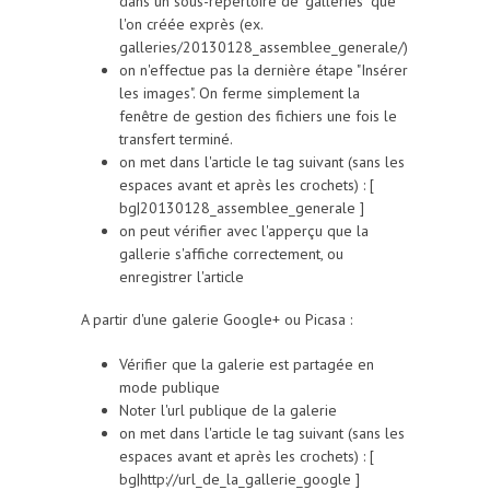
dans un sous-répertoire de "galleries" que
l'on créée exprès (ex.
galleries/20130128_assemblee_generale/)
on n'effectue pas la dernière étape "Insérer
les images". On ferme simplement la
fenêtre de gestion des fichiers une fois le
transfert terminé.
on met dans l'article le tag suivant (sans les
espaces avant et après les crochets) : [
bg|20130128_assemblee_generale ]
on peut vérifier avec l'apperçu que la
gallerie s'affiche correctement, ou
enregistrer l'article
A partir d'une galerie Google+ ou Picasa :
Vérifier que la galerie est partagée en
mode publique
Noter l'url publique de la galerie
on met dans l'article le tag suivant (sans les
espaces avant et après les crochets) : [
bg|http://url_de_la_gallerie_google ]