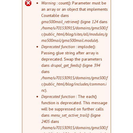
Message d'erreur
Warning
: count(): Parameter must be
an array or an object that implements
Countable dans
gma500mail_retrieve()
(ligne
124
dans
/home/u701530915/domains/gma500.f
r/public_html/blog/sites/all/modules/g
ma500mail/gma500mail.module
).
Deprecated function
: implode():
Passing glue string after array is
deprecated. Swap the parameters
dans
drupal_get_feeds()
(ligne
394
dans
/home/u701530915/domains/gma500.f
r/public_html/blog/includes/common.i
nc
).
Deprecated function
: The each()
function is deprecated. This message
will be suppressed on further calls
dans
menu_set_active_trail()
(ligne
2405
dans
/home/u701530915/domains/gma500.f