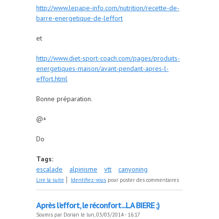
http://www.lepape-info.com/nutrition/recette-de-
barre-energetique-de-leffort
et
http://www.diet-sport-coach.com/pages/produits-
energetiques-maison/avant-pendant-apres-l-
effort.html
Bonne préparation.
@+
Do
Tags:
escalade
alpinisme
vtt
canyoning
de Barres céréales maison
Lire la suite
Identifiez-vous
pour poster des commentaires
Après l'effort, le réconfort...LA BIERE ;)
Soumis par
Dorian
le lun, 03/03/2014 - 16:17