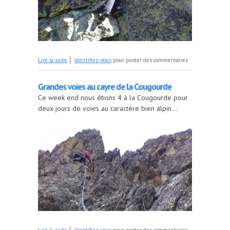
de Corno Stella
Lire la suite
Identifiez-vous
pour poster des commentaires
Grandes voies au cayre de la Cougourde
Ce week end nous étions 4 à la Cougourde pour
deux jours de voies au caractère bien alpin...
de Grandes voies au cayre de la Cougourde