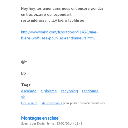
Hey hey, les américains nous ont encore pondus
un truc bizarre qui cependant
reste intéressant...LA bière lyofilisée !
http://www.kairn.com/fr/outdoor/91436/une-
biere-lyofilisee-pour-les-randonneurs.html
@+
Do
Tags:
escalade
alpinisme
canyoning
randonee
ski
de Après l'effort, le réconfort...LA BIERE ;)
Lire la suite
Identifiez-vous
pour poster des commentaires
Montagne en scène
Soumis par
Dorian
le mar, 25/02/2014 - 18:49