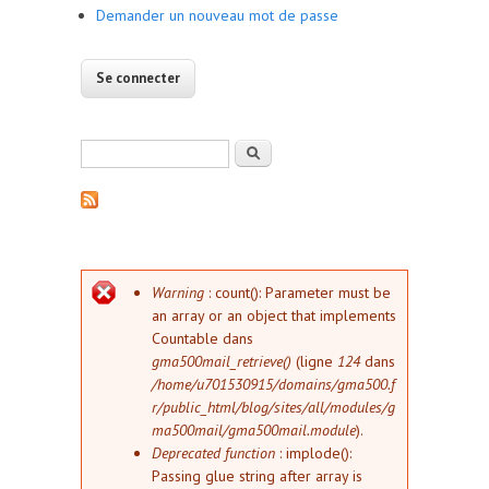
Demander un nouveau mot de passe
Formulaire de recherche
Rechercher
Message d'erreur
Warning
: count(): Parameter must be
an array or an object that implements
Countable dans
gma500mail_retrieve()
(ligne
124
dans
/home/u701530915/domains/gma500.f
r/public_html/blog/sites/all/modules/g
ma500mail/gma500mail.module
).
Deprecated function
: implode():
Passing glue string after array is