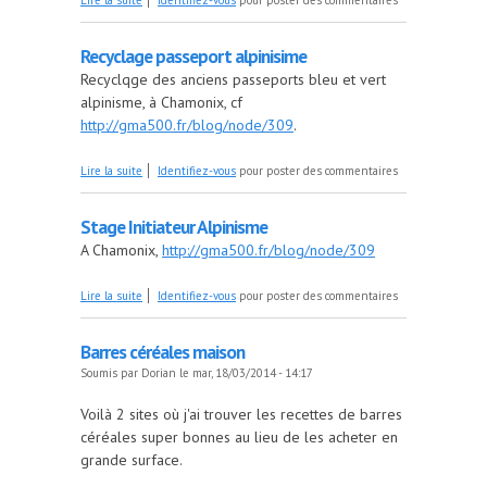
Lire la suite
Identifiez-vous
pour poster des commentaires
Recyclage passeport alpinisime
Recyclqge des anciens passeports bleu et vert
alpinisme, à Chamonix, cf
http://gma500.fr/blog/node/309
.
de Recyclage passeport alpinisime
Lire la suite
Identifiez-vous
pour poster des commentaires
Stage Initiateur Alpinisme
A Chamonix,
http://gma500.fr/blog/node/309
de Stage Initiateur Alpinisme
Lire la suite
Identifiez-vous
pour poster des commentaires
Barres céréales maison
Soumis par
Dorian
le mar, 18/03/2014 - 14:17
Voilà 2 sites où j'ai trouver les recettes de barres
céréales super bonnes au lieu de les acheter en
grande surface.