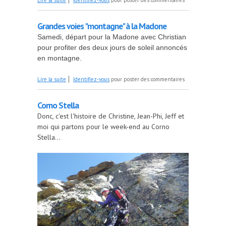
Lire la suite
Identifiez-vous
pour poster des commentaires
Grandes voies "montagne" à la Madone
Samedi, départ pour la Madone avec Christian
pour profiter des deux jours de soleil annoncés
en montagne.
de Grandes voies "montagne" à la Madone
Lire la suite
Identifiez-vous
pour poster des commentaires
Corno Stella
Donc, c'est l'histoire de Christine, Jean-Phi, Jeff et
moi qui partons pour le week-end au Corno
Stella...