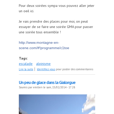
Pour deux soirées sympa vous pouvez aller jeter
un oeil ici.
Je vais prendre des places pour moi, on peut
essayer de se faire une soirée GMA pour passer
une soirée tous ensemble !
http://www.montagne-en-
scene.com/#!programme/c1toe
Tags:
escalade
alpinisme
de Montagne en scène
Lire la suite
Identifiez-vous
pour poster des commentaires
Un peu de glace dans la Gialorgue
Soumis par
emilien
le sam, 15/02/2014 - 17:28