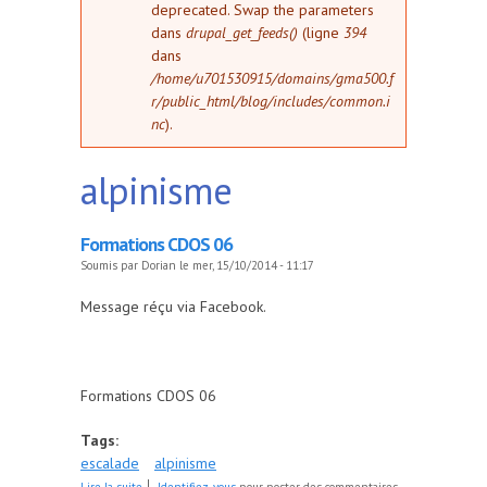
deprecated. Swap the parameters
dans
drupal_get_feeds()
(ligne
394
dans
/home/u701530915/domains/gma500.f
r/public_html/blog/includes/common.i
nc
).
alpinisme
Formations CDOS 06
Soumis par
Dorian
le mer, 15/10/2014 - 11:17
Message réçu via Facebook.
Formations CDOS 06
Tags:
escalade
alpinisme
de Formations CDOS 06