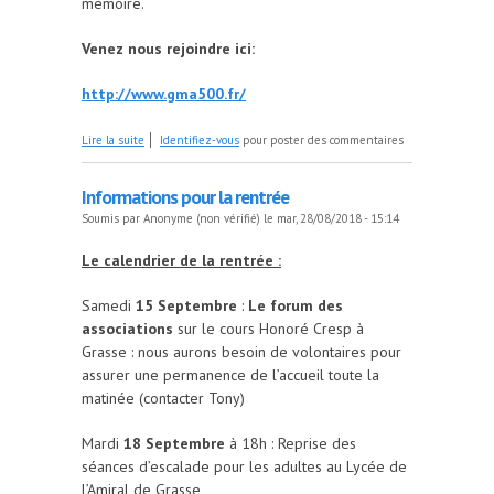
mémoire.
Venez nous rejoindre ici:
http://www.gma500.fr/
de Nouveau site web
Lire la suite
Identifiez-vous
pour poster des commentaires
Informations pour la rentrée
Soumis par
Anonyme (non vérifié)
le mar, 28/08/2018 - 15:14
Le calendrier de la rentrée :
Samedi
15 Septembre
:
Le forum des
associations
sur le cours Honoré Cresp à
Grasse : nous aurons besoin de volontaires pour
assurer une permanence de l’accueil toute la
matinée (contacter Tony)
Mardi
18 Septembre
à 18h : Reprise des
séances d’escalade pour les adultes au Lycée de
l’Amiral de Grasse