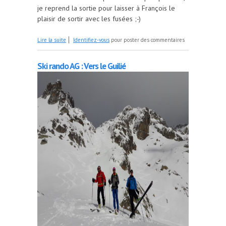
je reprend la sortie pour laisser à François le
plaisir de sortir avec les fusées ;-)
de Ski rando AG : vers le lac de Trécoulpas et plus
Lire la suite
Identifiez-vous
pour poster des commentaires
si affinités
Ski rando AG : Vers le Guilié