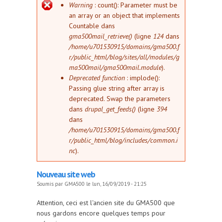
Message d'erreur
Warning
: count(): Parameter must be
an array or an object that implements
Countable dans
gma500mail_retrieve()
(ligne
124
dans
/home/u701530915/domains/gma500.f
r/public_html/blog/sites/all/modules/g
ma500mail/gma500mail.module
).
Deprecated function
: implode():
Passing glue string after array is
deprecated. Swap the parameters
dans
drupal_get_feeds()
(ligne
394
dans
/home/u701530915/domains/gma500.f
r/public_html/blog/includes/common.i
nc
).
Nouveau site web
Soumis par
GMA500
le lun, 16/09/2019 - 21:25
Attention, ceci est l'ancien site du GMA500 que
nous gardons encore quelques temps pour