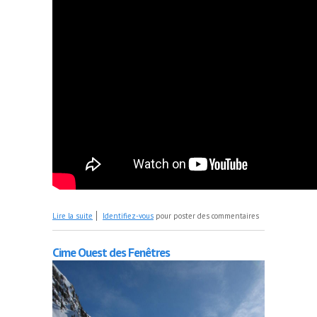
de L'année 2017 en images
Lire la suite
Identifiez-vous
pour poster des commentaires
Cime Ouest des Fenêtres