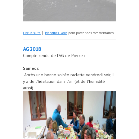
de Ski rando AG : Vers le Guilié
Lire la suite
Identifiez-vous
pour poster des commentaires
AG 2018
Compte rendu de l'AG de Pierre :
Samedi:
Après une bonne soirée raclette vendredi soir, Il
y a de l'hésitation dans l'air (et de l'humidité
aussi)