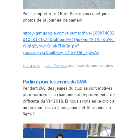
Pour compléter le CR de Pierre voici quelques
photos de la journée de samedi.
https://get.google.com/albumarchive/100874002
010583418240/album/AF1QipPymZ8lL9ts8fWB_
WIqlg2yNwhKy_eK7HeGn_pA?
source=pwa&authKey=CNGYrOjC_8jdwAE
de Sortie AG : Raquettes au Petoumier
Lire la suite
Identifiez-vous
pour poster des commentaires
Podium pour les jeunes du GMA
Pendant l'AG, des jeunes du club se sont motivés
pour participer au championnat départemental de
difficulté du Var 2018. Et nous avons eu le droit à
un podium : bravo à nos jeunes et félicitations à
Remi !!!