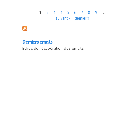
Pages
1
2
3
4
5
6
7
8
9
…
suivant ›
dernier »
Derniers emails
Echec de récupération des emails.