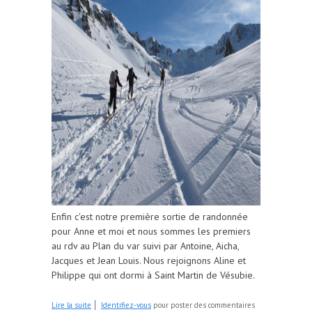
Enfin c'est notre première sortie de randonnée
pour Anne et moi et nous sommes les premiers
au rdv au Plan du var suivi par Antoine, Aicha,
Jacques et Jean Louis. Nous rejoignons Aline et
Philippe qui ont dormi à Saint Martin de Vésubie.
de Cime Ouest des Fenêtres
Lire la suite
Identifiez-vous
pour poster des commentaires