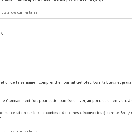
inalement, en temps de route ce n'est pas si loin que ça :-p
 poster des commentaires
A :
 et or de la semaine ; comprendre : parfait ciel bleu, t-shirts bleus et jean
ême étonnamment fort pour cette journée d’hiver, au point qu’on en vient à 
sur ce site pour bibi, je continue donc mes découvertes :) dans le 6b+ / 
:P
 poster des commentaires