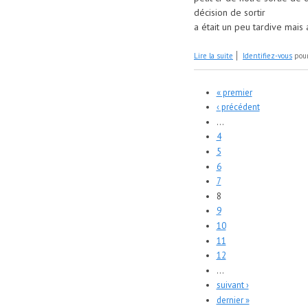
décision de sortir
a était un peu tardive mais
de Tête sud des Bress
Lire la suite
Identifiez-vous
pour
Pages
« premier
‹ précédent
…
4
5
6
7
8
9
10
11
12
…
suivant ›
dernier »