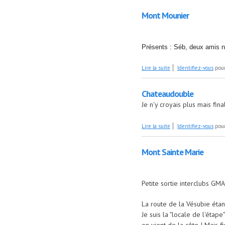
Mont Mounier
Présents : Séb, deux amis 
de Mont Mounier
Lire la suite
Identifiez-vous
pour
Chateaudouble
Je n'y croyais plus mais fi
de Chateaudouble
Lire la suite
Identifiez-vous
pour
Mont Sainte Marie
Petite sortie interclubs GMA
La route de la Vésubie étan
Je suis la "locale de l'étap