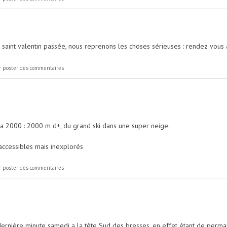
 saint valentin passée, nous reprenons les choses sérieuses : rendez vous 
 poster des commentaires
la 2000 : 2000 m d+, du grand ski dans une super neige.
inaccessibles mais inexplorés
....
 poster des commentaires
 dernière minute samedi a la tête Sud des bresses, en effet étant de perm