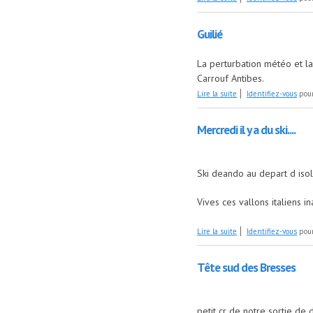
Guilié
La perturbation météo et la
Carrouf Antibes.
de Guilié
Lire la suite
Identifiez-vous
pour
Mercredi il y a du ski....
Ski deando au depart d iso
Vives ces vallons italiens 
de Mercredi il y a du ski
Lire la suite
Identifiez-vous
pour
Tête sud des Bresses
petit cr de notre sortie de