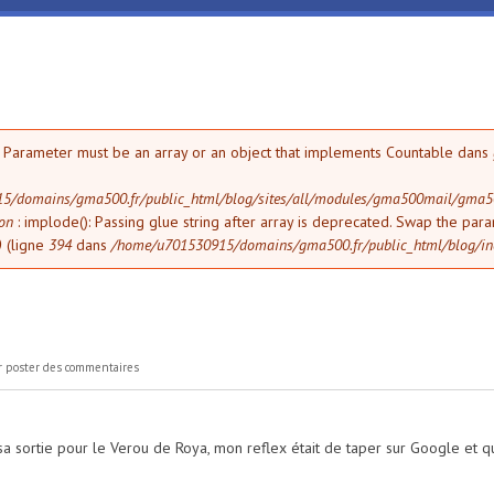
erreur
): Parameter must be an array or an object that implements Countable dans
5/domains/gma500.fr/public_html/blog/sites/all/modules/gma500mail/gma
ion
: implode(): Passing glue string after array is deprecated. Swap the par
)
(ligne
394
dans
/home/u701530915/domains/gma500.fr/public_html/blog/in
 poster des commentaires
a sortie pour le Verou de Roya, mon reflex était de taper sur Google et quan