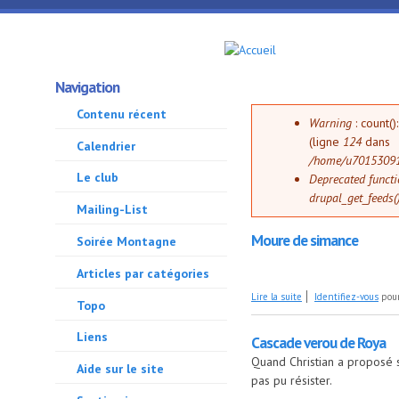
Aller au contenu principal
GMA
Navigation
500
Contenu récent
Message d'
Warning
: count(
(ligne
124
dans
Calendrier
/home/u70153091
Le club
Deprecated funct
drupal_get_feeds(
Mailing-List
Moure de simance
Soirée Montagne
Articles par catégories
de Moure de simance
Lire la suite
Identifiez-vous
pour
Topo
Liens
Cascade verou de Roya
Quand Christian a proposé s
Aide sur le site
pas pu résister.