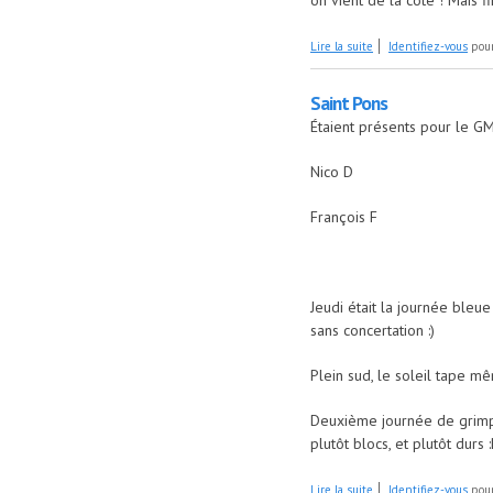
on vient de la côte ! Mais f
de Mont Sainte Marie
Lire la suite
Identifiez-vous
pour
Saint Pons
Étaient présents pour le GM
Nico D
François F
Jeudi était la journée bleue
sans concertation :)
Plein sud, le soleil tape m
Deuxième journée de grimpe 
plutôt blocs, et plutôt durs 
de Saint Pons
Lire la suite
Identifiez-vous
pour