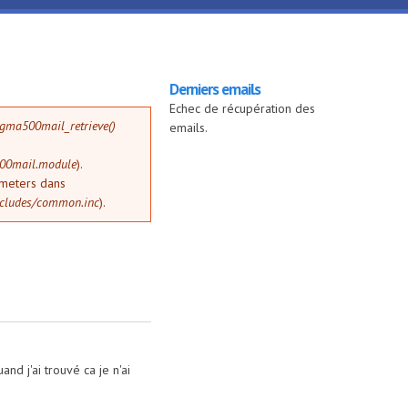
Derniers emails
Echec de récupération des
gma500mail_retrieve()
emails.
500mail.module
).
ameters dans
cludes/common.inc
).
d j'ai trouvé ca je n'ai