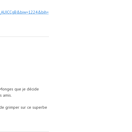
_AUICCgB&biw=1224&bih=
s Monges que je décide
s amis.
ir de grimper sur ce superbe