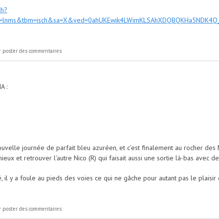
ch?
ce=lnms&tbm=isch&sa=X&ved=0ahUKEwik4LWimKLSAhXDQBQKHa5NDK4Q
oya
 poster des commentaires
A :
ouvelle journée de parfait bleu azuréen, et c’est finalement au rocher de
mieux et retrouver l’autre Nico (R) qui faisait aussi une sortie là-bas avec de
é, il y a foule au pieds des voies ce qui ne gâche pour autant pas le plais
 poster des commentaires