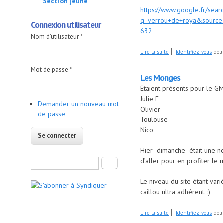
Section jeune
https://www.google.fr/sear
q=verrou+de+roya&sour
Connexion utilisateur
632
Nom d'utilisateur
*
de Cascade verou de R
Lire la suite
Identifiez-vous
pour
Mot de passe
*
Les Monges
Étaient présents pour le GM
Julie F
Demander un nouveau mot
Olivier
de passe
Toulouse
Nico
Hier -dimanche- était une n
Formulaire de recherche
d’aller pour en profiter le 
Rechercher
Le niveau du site étant vari
caillou ultra adhérent. :)
de Les Monges
Lire la suite
Identifiez-vous
pour