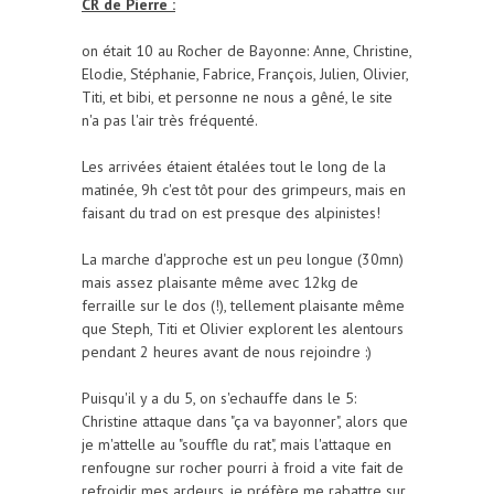
CR de Pierre :
on était 10 au Rocher de Bayonne: Anne, Christine,
Elodie, Stéphanie, Fabrice, François, Julien, Olivier,
Titi, et bibi, et personne ne nous a gêné, le site
n'a pas l'air très fréquenté.
Les arrivées étaient étalées tout le long de la
matinée, 9h c'est tôt pour des grimpeurs, mais en
faisant du trad on est presque des alpinistes!
La marche d'approche est un peu longue (30mn)
mais assez plaisante même avec 12kg de
ferraille sur le dos (!), tellement plaisante même
que Steph, Titi et Olivier explorent les alentours
pendant 2 heures avant de nous rejoindre :)
Puisqu'il y a du 5, on s'echauffe dans le 5:
Christine attaque dans "ça va bayonner", alors que
je m'attelle au "souffle du rat", mais l'attaque en
renfougne sur rocher pourri à froid a vite fait de
refroidir mes ardeurs, je préfère me rabattre sur