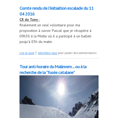
Comte rendu de l'initiaition escalade du 11
04 2016
CR de Tony :
finalement un seul volontaire pour ma
proposition à savoir Pascal que je récupère à
09h30 à la Motte où il a participé à un balleti
jusqu'à 03h du matin.
de Comte rendu de l'initiaition escalade du 11 04
Lire la suite
Identifiez-vous
pour poster des commentaires
2016
Tour anti-horaire du Malinvern ... ou à la
recherche de la "fusée catalane"