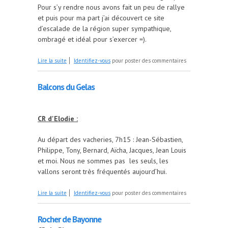
Pour s’y rendre nous avons fait un peu de rallye
et puis pour ma part j’ai découvert ce site
d’escalade de la région super sympathique,
ombragé et idéal pour s’exercer =).
de Grimpe à Gorbio
Lire la suite
Identifiez-vous
pour poster des commentaires
Balcons du Gelas
CR d'Elodie :
Au départ des vacheries, 7h15 : Jean-Sébastien,
Philippe, Tony, Bernard, Aïcha, Jacques, Jean Louis
et moi. Nous ne sommes pas les seuls, les
vallons seront très fréquentés aujourd’hui.
de Balcons du Gelas
Lire la suite
Identifiez-vous
pour poster des commentaires
Rocher de Bayonne