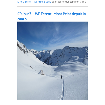
de Tour anti-horaire du Malinvern ... ou à la
Lire la suite
Identifiez-vous
pour poster des commentaires
recherche de la "fusée catalane"
CR Jour 3 – WE Estenc - Mont Pelat depuis la
canto