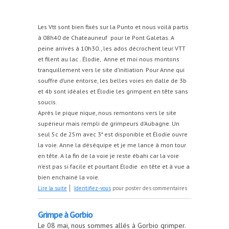
Les Vtt sont bien fixés sur la Punto et nous voilà partis
à 08h40 de Chateauneuf pour le Pont Galetas. A
peine arrivés à 10h30., les ados décrochent leur VTT
et filent au lac . Élodie, Anne et moi nous montons
tranquillement vers le site d’initiation. Pour Anne qui
souffre d’une entorse, les belles voies en dalle de 3b
et 4b sont idéales et Élodie les grimpent en tête sans
soucis.
Après le pique nique, nous remontons vers le site
supérieur mais rempli de grimpeurs d’Aubagne. Un
seul 5c de 25m avec 3* est disponible et Élodie ouvre
la voie. Anne la déséquipe et je me lance à mon tour
en tête. A la fin de la voie je reste ébahi car la voie
n’est pas si facile et pourtant Élodie en tête et à vue a
bien enchainé la voie.
de Week en à Aiguines
Lire la suite
Identifiez-vous
pour poster des commentaires
Grimpe à Gorbio
Le 08 mai, nous sommes allés à Gorbio grimper.