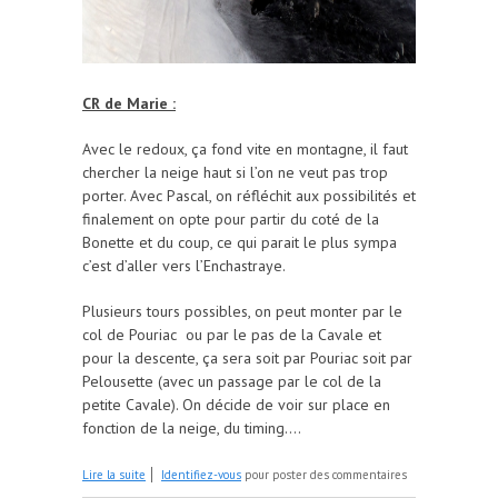
CR de Marie :
Avec le redoux, ça fond vite en montagne, il faut
chercher la neige haut si l’on ne veut pas trop
porter. Avec Pascal, on réfléchit aux possibilités et
finalement on opte pour partir du coté de la
Bonette et du coup, ce qui parait le plus sympa
c’est d’aller vers l’Enchastraye.
Plusieurs tours possibles, on peut monter par le
col de Pouriac ou par le pas de la Cavale et
pour la descente, ça sera soit par Pouriac soit par
Pelousette (avec un passage par le col de la
petite Cavale). On décide de voir sur place en
fonction de la neige, du timing….
de Après le tour anti-horaire.... le tour horaire mais
Lire la suite
Identifiez-vous
pour poster des commentaires
de l'Enchastraye cette fois ci