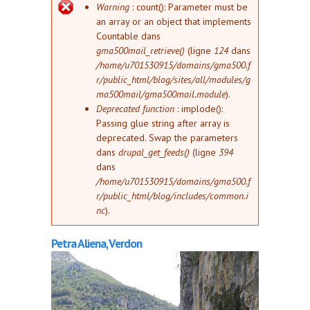
Message d'erreur
Warning
: count(): Parameter must be
an array or an object that implements
Countable dans
gma500mail_retrieve()
(ligne
124
dans
/home/u701530915/domains/gma500.f
r/public_html/blog/sites/all/modules/g
ma500mail/gma500mail.module
).
Deprecated function
: implode():
Passing glue string after array is
deprecated. Swap the parameters
dans
drupal_get_feeds()
(ligne
394
dans
/home/u701530915/domains/gma500.f
r/public_html/blog/includes/common.i
nc
).
Petra Aliena, Verdon