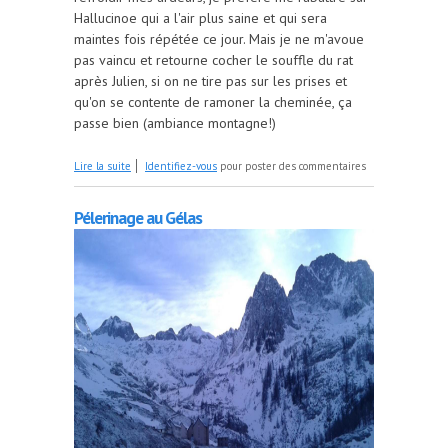
Hallucinoe qui a l'air plus saine et qui sera
maintes fois répétée ce jour. Mais je ne m'avoue
pas vaincu et retourne cocher le souffle du rat
après Julien, si on ne tire pas sur les prises et
qu'on se contente de ramoner la cheminée, ça
passe bien (ambiance montagne!)
de Rocher de Bayonne
Lire la suite
Identifiez-vous
pour poster des commentaires
Pélerinage au Gélas