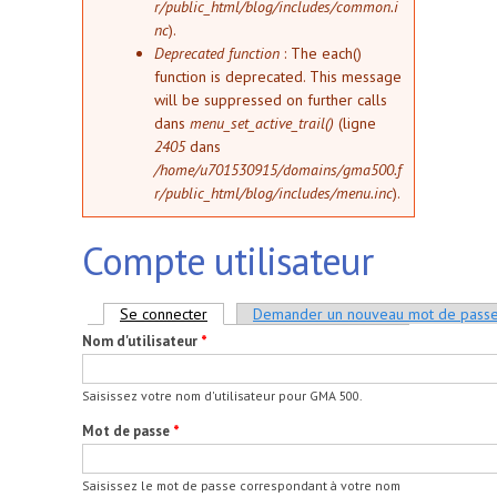
r/public_html/blog/includes/common.i
nc
).
Deprecated function
: The each()
function is deprecated. This message
will be suppressed on further calls
dans
menu_set_active_trail()
(ligne
2405
dans
/home/u701530915/domains/gma500.f
r/public_html/blog/includes/menu.inc
).
Compte utilisateur
Onglets principaux
Se connecter
(onglet actif)
Demander un nouveau mot de pass
Nom d'utilisateur
*
Saisissez votre nom d'utilisateur pour GMA 500.
Mot de passe
*
Saisissez le mot de passe correspondant à votre nom