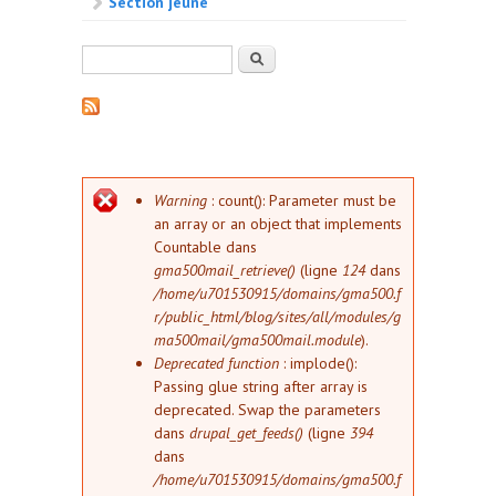
Section jeune
Formulaire de recherche
Rechercher
Message d'erreur
Warning
: count(): Parameter must be
an array or an object that implements
Countable dans
gma500mail_retrieve()
(ligne
124
dans
/home/u701530915/domains/gma500.f
r/public_html/blog/sites/all/modules/g
ma500mail/gma500mail.module
).
Deprecated function
: implode():
Passing glue string after array is
deprecated. Swap the parameters
dans
drupal_get_feeds()
(ligne
394
dans
/home/u701530915/domains/gma500.f