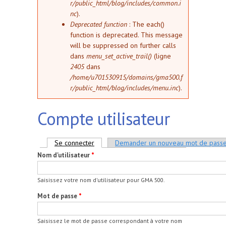
r/public_html/blog/includes/common.i
nc
).
Deprecated function
: The each()
function is deprecated. This message
will be suppressed on further calls
dans
menu_set_active_trail()
(ligne
2405
dans
/home/u701530915/domains/gma500.f
r/public_html/blog/includes/menu.inc
).
Compte utilisateur
Onglets principaux
Se connecter
(onglet actif)
Demander un nouveau mot de pass
Nom d'utilisateur
*
Saisissez votre nom d'utilisateur pour GMA 500.
Mot de passe
*
Saisissez le mot de passe correspondant à votre nom