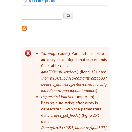
Section jeune
Formulaire de recherche
Rechercher
Message d'erreur
Warning
: count(): Parameter must be
an array or an object that implements
Countable dans
gma500mail_retrieve()
(ligne
124
dans
/home/u701530915/domains/gma500.f
r/public_html/blog/sites/all/modules/g
ma500mail/gma500mail.module
).
Deprecated function
: implode():
Passing glue string after array is
deprecated. Swap the parameters
dans
drupal_get_feeds()
(ligne
394
dans
/home/u701530915/domains/gma500.f